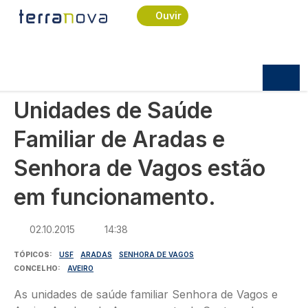
Navegação estrutural
Passar para o conteúdo principal
Início
Notícias
Sociedade
Ouvir
Unidades de Saúde Familiar de Aradas e Senhora
de Vagos estão em funcionamento.
SOCIEDADE
Unidades de Saúde
Familiar de Aradas e
Senhora de Vagos estão
em funcionamento.
02.10.2015
14:38
TÓPICOS
USF
ARADAS
SENHORA DE VAGOS
CONCELHO
AVEIRO
As unidades de saúde familiar Senhora de Vagos e