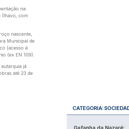
mentação na
e Ílhavo, com
roço nascente,
ra Municipal de
ico (acesso à
nio (ex EN 109).
autarquia já
bras até 23 de
CATEGORIA:
SOCIEDA
Gafanha da Nazaré: