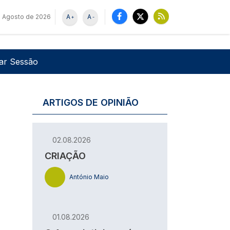
e Agosto de 2026
A
A
+
-
u de utilizador
Pesquisar
iar Sessão
ARTIGOS DE OPINIÃO
02.08.2026
CRIAÇÃO
António Maio
01.08.2026