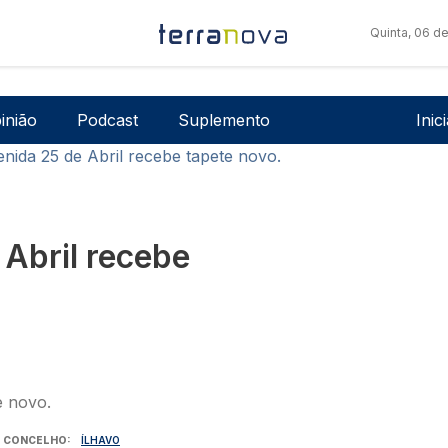
Quinta, 06 d
Men
inião
Podcast
Suplemento
Inic
enida 25 de Abril recebe tapete novo.
 Abril recebe
CONCELHO
ÍLHAVO