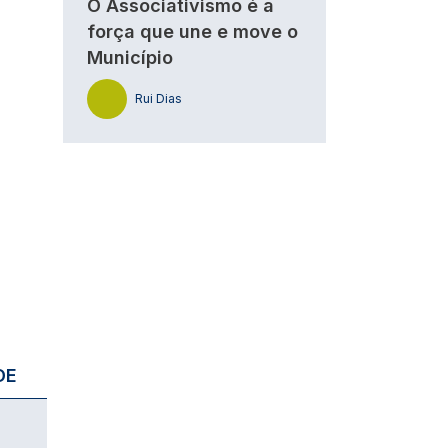
O Associativismo é a
força que une e move o
Município
Rui Dias
DE