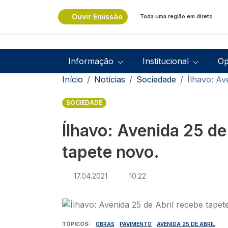
Passar para o conteúdo principal
Ouvir Emissão
Toda uma região em direto
Navegação principal
Informação
Institucional
Op
Navegação estrutural
Início
Notícias
Sociedade
Ílhavo: Av
SOCIEDADE
Ílhavo: Avenida 25 de
tapete novo.
17.04.2021
10:22
Imagem
TÓPICOS
OBRAS
PAVIMENTO
AVENIDA 25 DE ABRIL