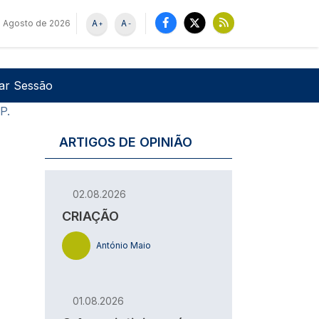
e Agosto de 2026
A
A
+
-
u de utilizador
Pesquisar
iar Sessão
P.
ARTIGOS DE OPINIÃO
02.08.2026
CRIAÇÃO
António Maio
01.08.2026