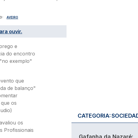
O
AVEIRO
ara ouvir.
mprego e
cia do encontro
 "no exemplo"
evento que
ada de balanço"
omentar
 que os
udio)
CATEGORIA:
SOCIEDA
avaliou os
s Profissionais
Gafanha da Nazaré: