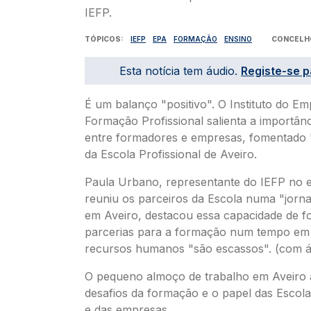
TÓPICOS
IEFP
EPA
FORMAÇÃO
ENSINO
CONCELH
Esta notícia tem áudio.
Registe-se p
É um balanço "positivo". O Instituto do E
Formação Profissional salienta a importân
entre formadores e empresas, fomentado
da Escola Profissional de Aveiro.
Paula Urbano, representante do IEFP no 
reuniu os parceiros da Escola numa "jorn
em Aveiro, destacou essa capacidade de f
parcerias para a formação num tempo em
recursos humanos "são escassos". (com á
O pequeno almoço de trabalho em Aveiro 
desafios da formação e o papel das Escola
e das empresas.