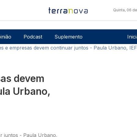
Quinta, 06 d
Men
inião
Podcast
Suplemento
Inic
s e empresas devem continuar juntos - Paula Urbano, IEF
sas devem
ula Urbano,