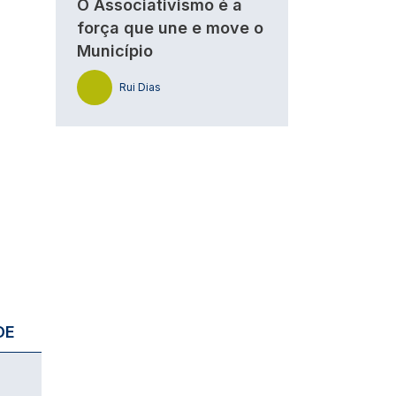
O Associativismo é a
força que une e move o
Município
Rui Dias
DE