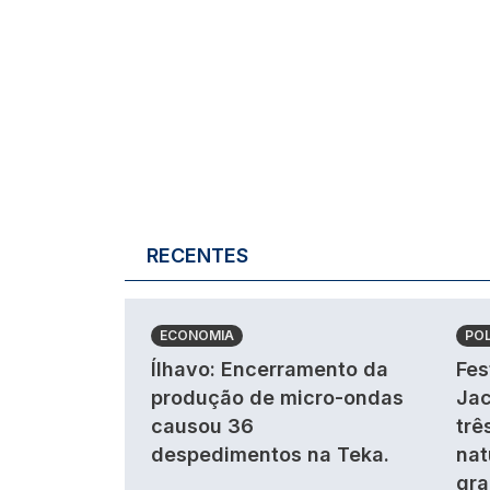
RECENTES
ECONOMIA
POL
Ílhavo: Encerramento da
Fes
produção de micro-ondas
Jac
causou 36
trê
despedimentos na Teka.
nat
gra