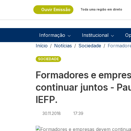
Passar para o conteúdo principal
Ouvir Emissão
Toda uma região em direto
Navegação principal
Informação
Institucional
Op
Navegação estrutural
Início
Notícias
Sociedade
Formadore
SOCIEDADE
Formadores e empre
continuar juntos - Pa
IEFP.
30.11.2018
17:39
Imagem