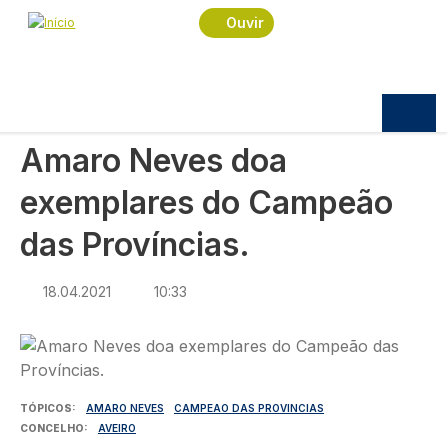
Navegação estrutural
Passar para o conteúdo principal
Início
Notícias
Cultura
Ouvir
Amaro Neves doa exemplares do Campeão das
Províncias.
CULTURA
Amaro Neves doa
exemplares do Campeão
das Províncias.
18.04.2021
10:33
Imagem
TÓPICOS
AMARO NEVES
CAMPEAO DAS PROVINCIAS
CONCELHO
AVEIRO