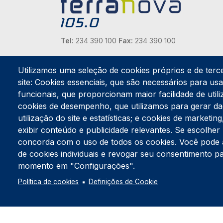
Tel:
234 390 100
Fax:
234 390 100
Endereço Postal
Apartado 42
Utilizamos uma seleção de cookies próprios e de terc
Rua Gil Eanes 31
site: Cookies essenciais, que são necessários para usar
3834-908 Gafanha da Nazaré
funcionais, que proporcionam maior facilidade de utiliz
cookies de desempenho, que utilizamos para gerar d
Estúdios
utilização do site e estatísticas; e cookies de marketi
Rua Prior Guerra
exibir conteúdo e publicidade relevantes. Se escolh
Edifício do Centro Cultural da Gafanha da Nazaré
3830-556 Gafanha da Nazaré
concorda com o uso de todos os cookies. Você pode ace
de cookies individuais e revogar seu consentimento p
momento em "Configurações".
Política de cookies
Definições de Cookie