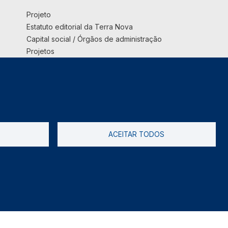
Projeto
Estatuto editorial da Terra Nova
Capital social / Órgãos de administração
Projetos
Opinião
Podcast
Suplemento
ACEITAR TODOS
tica de Privacidade
Livro de reclamações
2026 @ Informação de Copyright