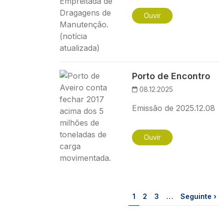
Ouvir
Imagem
Porto de Encontro
08.12.2025
Emissão de 2025.12.08
Ouvir
Paginação
Página
Página
Página
Próxima pá
1
2
3
…
Seguinte ›