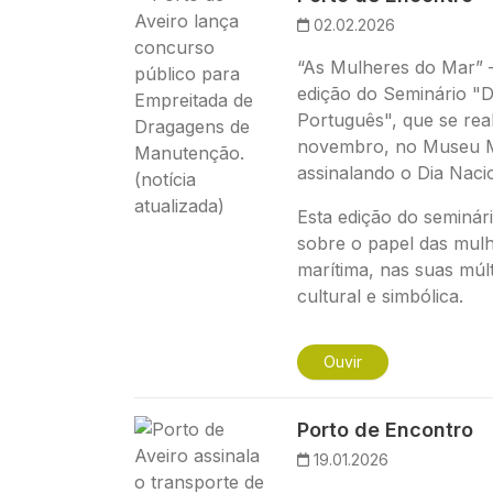
02.02.2026
“As Mulheres do Mar” –
edição do Seminário "D
Português", que se real
novembro, no Museu Ma
assinalando o Dia Naci
Esta edição do seminár
sobre o papel das mulh
marítima, nas suas múlt
cultural e simbólica.
Ouvir
Imagem
Porto de Encontro
19.01.2026