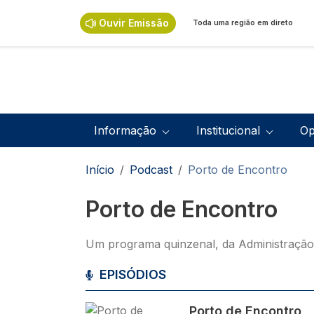
Passar para o conteúdo principal
Ouvir Emissão
Toda uma região em direto
Navegação principal
Informação
Institucional
Op
Navegação estrutural
Início
Podcast
Porto de Encontro
Porto de Encontro
Um programa quinzenal, da Administração 
EPISÓDIOS
Imagem
Porto de Encontro