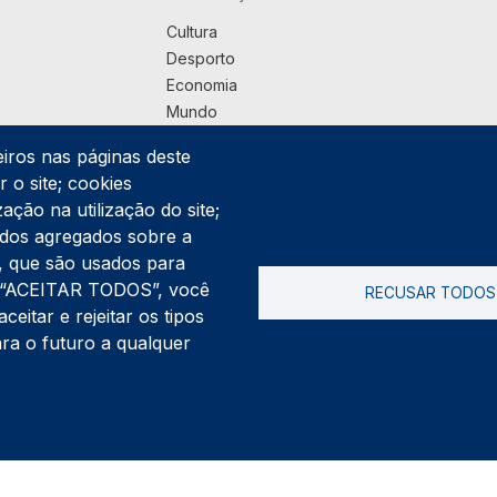
Cultura
Desporto
Economia
Mundo
Música
eiros nas páginas deste
País
 o site; cookies
Política
ação na utilização do site;
Praça
ados agregados sobre a
Pub
ng, que são usados para
Saúde
er “ACEITAR TODOS”, você
RECUSAR TODOS
Sociedade
itar e rejeitar os tipos
Rodapé
ara o futuro a qualquer
Cookies
Polí