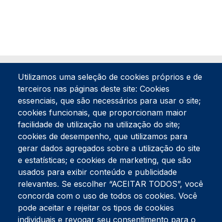
Utilizamos uma seleção de cookies próprios e de
terceiros nas páginas deste site: Cookies
essenciais, que são necessários para usar o site;
cookies funcionais, que proporcionam maior
facilidade de utilização na utilização do site;
Tel:
234 390 100
Fax:
234 390 100
cookies de desempenho, que utilizamos para
Endereço Postal
gerar dados agregados sobre a utilização do site
Apartado 42
e estatísticas; e cookies de marketing, que são
Rua Gil Eanes 31
usados para exibir conteúdo e publicidade
3834-908 Gafanha da Nazaré
relevantes. Se escolher “ACEITAR TODOS”, você
concorda com o uso de todos os cookies. Você
Estúdios
pode aceitar e rejeitar os tipos de cookies
Rua Prior Guerra
Edifício do Centro Cultural da Gafanha da Nazaré
individuais e revogar seu consentimento para o