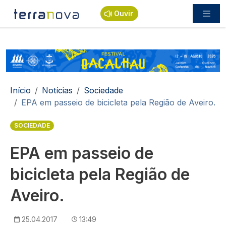
Passar para o conteúdo principal
Ouvir
Navegação estrutural
Início
Notícias
Sociedade
EPA em passeio de bicicleta pela Região de Aveiro.
SOCIEDADE
EPA em passeio de
bicicleta pela Região de
Aveiro.
25.04.2017
13:49