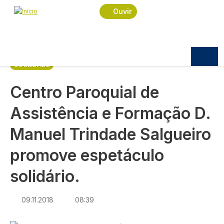
Navegação estrutural
Passar para o conteúdo principal
Início
Notícias
Sociedade
Ouvir
Centro Paroquial de Assistência e Formação D.
Manuel Trindade Salgueiro promove espetáculo
solidário.
SOCIEDADE
Centro Paroquial de
Assistência e Formação D.
Manuel Trindade Salgueiro
promove espetáculo
solidário.
09.11.2018
08:39