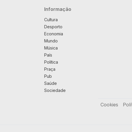
Navegação principal
Informação
Cultura
Desporto
Economia
Mundo
Música
País
Política
Praça
Pub
Saúde
Sociedade
Rodapé
Cookies
Polí