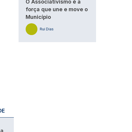
O Associativismo é a
força que une e move o
Município
Rui Dias
DE
da