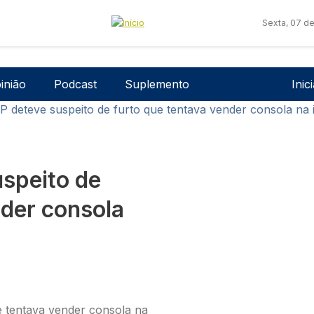
Sexta, 07 d
Men
inião
Podcast
Suplemento
Inic
P deteve suspeito de furto que tentava vender consola na i
uspeito de
nder consola