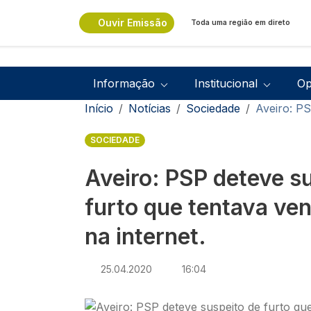
Passar para o conteúdo principal
Ouvir Emissão
Toda uma região em direto
Navegação principal
Informação
Institucional
Op
Navegação estrutural
Início
Notícias
Sociedade
Aveiro: PS
SOCIEDADE
Aveiro: PSP deteve s
furto que tentava ve
na internet.
25.04.2020
16:04
Imagem