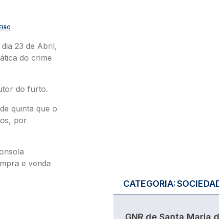
EIRO
dia 23 de Abril,
ática do crime
utor do furto.
de quinta que o
os, por
consola
ompra e venda
CATEGORIA:
SOCIEDA
GNR de Santa Maria 