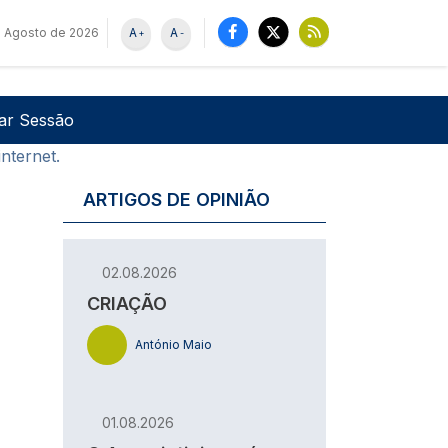
e Agosto de 2026
A
A
+
-
u de utilizador
Pesquisar
iar Sessão
nternet.
ARTIGOS DE OPINIÃO
02.08.2026
CRIAÇÃO
António Maio
01.08.2026