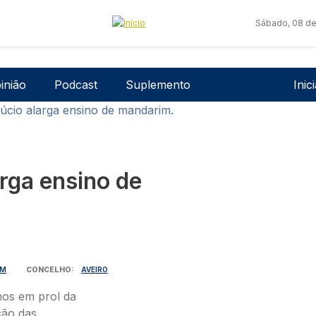
Sábado, 08 de
Men
inião
Podcast
Suplemento
Inic
fúcio alarga ensino de mandarim.
arga ensino de
IM
CONCELHO
AVEIRO
nos em prol da
ção das