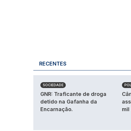
RECENTES
SOCIEDADE
POL
GNR: Traficante de droga
Câm
detido na Gafanha da
ass
Encarnação.
mil