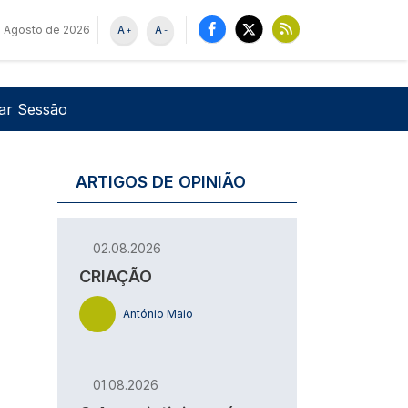
 Agosto de 2026
A
A
+
-
u de utilizador
Pesquisar
iar Sessão
ARTIGOS DE OPINIÃO
02.08.2026
CRIAÇÃO
António Maio
01.08.2026