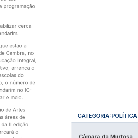
ma programação
bilizar cerca
andarim.
que estão a
 de Cambra, no
ucação Integral,
tivo, arranca o
escolas do
ão, o número de
ndarim no IC-
ar e meio.
io de Artes
CATEGORIA:
POLÍTICA
as áreas de
 da II edição
arcará o
Câmara da Murtosa