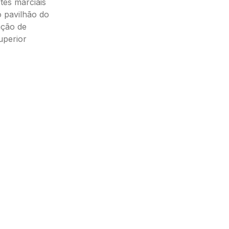
rtes marciais
o pavilhão do
ação de
superior