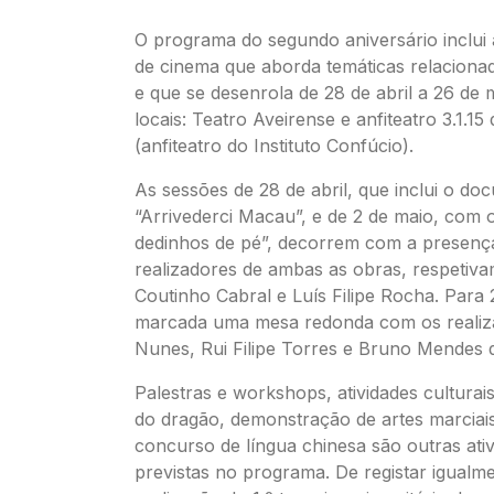
O programa do segundo aniversário inclui 
de cinema que aborda temáticas relaciona
e que se desenrola de 28 de abril a 26 de 
locais: Teatro Aveirense e anfiteatro 3.1.15
(anfiteatro do Instituto Confúcio).
As sessões de 28 de abril, que inclui o do
“Arrivederci Macau”, e de 2 de maio, com 
dedinhos de pé”, decorrem com a presenç
realizadores de ambas as obras, respetiv
Coutinho Cabral e Luís Filipe Rocha. Para 
marcada uma mesa redonda com os realiz
Nunes, Rui Filipe Torres e Bruno Mendes d
Palestras e workshops, atividades culturai
do dragão, demonstração de artes marciai
concurso de língua chinesa são outras ati
previstas no programa. De registar igualm