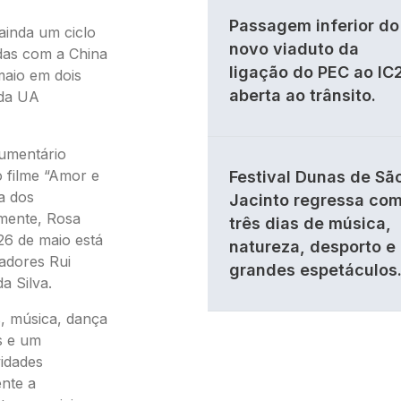
Passagem inferior do
ainda um ciclo
novo viaduto da
das com a China
ligação do PEC ao IC
maio em dois
aberta ao trânsito.
 da UA
cumentário
o filme “Amor e
Festival Dunas de Sã
a dos
Jacinto regressa co
amente, Rosa
três dias de música,
26 de maio está
natureza, desporto e
adores Rui
grandes espetáculos
a Silva.
s, música, dança
s e um
vidades
ente a