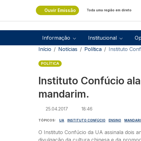
Passar para o conteúdo principal
Ouvir Emissão
Toda uma região em direto
Navegação principal
Informação
Institucional
Op
Navegação estrutural
Início
Notícias
Política
Instituto Con
POLÍTICA
Instituto Confúcio al
mandarim.
25.04.2017
18:46
TÓPICOS
UA
INSTITUTO CONFÚCIO
ENSINO
MANDAR
O Instituto Confúcio da UA assinala dois a
divulgação da cultura chinesa e da promo