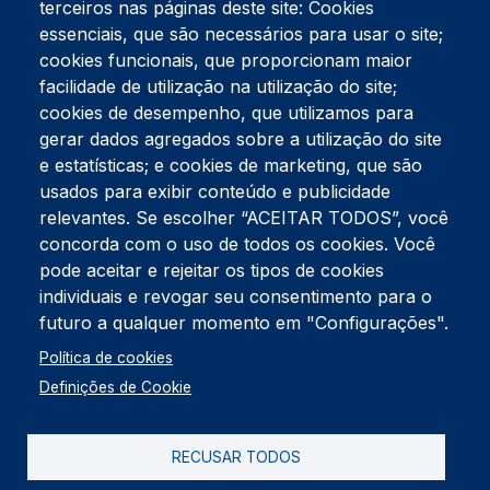
terceiros nas páginas deste site: Cookies
essenciais, que são necessários para usar o site;
cookies funcionais, que proporcionam maior
facilidade de utilização na utilização do site;
Tel:
234 390 100
Fax:
234 390 100
cookies de desempenho, que utilizamos para
Endereço Postal
gerar dados agregados sobre a utilização do site
Apartado 42
e estatísticas; e cookies de marketing, que são
Rua Gil Eanes 31
usados para exibir conteúdo e publicidade
3834-908 Gafanha da Nazaré
relevantes. Se escolher “ACEITAR TODOS”, você
concorda com o uso de todos os cookies. Você
Estúdios
pode aceitar e rejeitar os tipos de cookies
Rua Prior Guerra
Edifício do Centro Cultural da Gafanha da Nazaré
individuais e revogar seu consentimento para o
3830-556 Gafanha da Nazaré
futuro a qualquer momento em "Configurações".
Rodapé
Política de cookies
Cookies
Política de Privacidade
Definições de Cookie
Livro de reclamações
RECUSAR TODOS