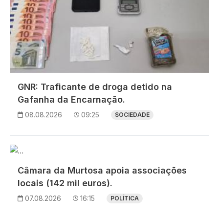
GNR: Traficante de droga detido na
Gafanha da Encarnação.
08.08.2026
09:25
SOCIEDADE
Imagem
Câmara da Murtosa apoia associações
locais (142 mil euros).
07.08.2026
16:15
POLÍTICA