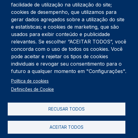
facilidade de utilização na utilização do site;
Tel:
234 390 100
Fax:
234 390 100
cookies de desempenho, que utilizamos para
Endereço Postal
gerar dados agregados sobre a utilização do site
Apartado 42
e estatísticas; e cookies de marketing, que são
Rua Gil Eanes 31
usados para exibir conteúdo e publicidade
3834-908 Gafanha da Nazaré
relevantes. Se escolher “ACEITAR TODOS”, você
concorda com o uso de todos os cookies. Você
Estúdios
pode aceitar e rejeitar os tipos de cookies
Rua Prior Guerra
Edifício do Centro Cultural da Gafanha da Nazaré
individuais e revogar seu consentimento para o
3830-556 Gafanha da Nazaré
futuro a qualquer momento em "Configurações".
Rodapé
Política de cookies
Cookies
Política de Privacidade
Definições de Cookie
Livro de reclamações
RECUSAR TODOS
2026 @ Informação de Copyright
ACEITAR TODOS